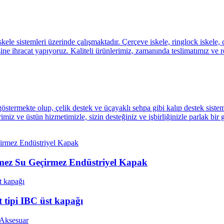
kele sistemleri üzerinde çalışmaktadır. Çerçeve iskele, ringlock iskele, 
ine ihracat yapıyoruz. Kaliteli ürünlerimiz, zamanında teslimatımız ve 
göstermekte olup, çelik destek ve üçayaklı sehpa gibi kalıp destek sistem
rimiz ve üstün hizmetimizle, sizin desteğiniz ve işbirliğinizle parlak bir
mez Su Geçirmez Endüstriyel Kapak
t tipi IBC üst kapağı