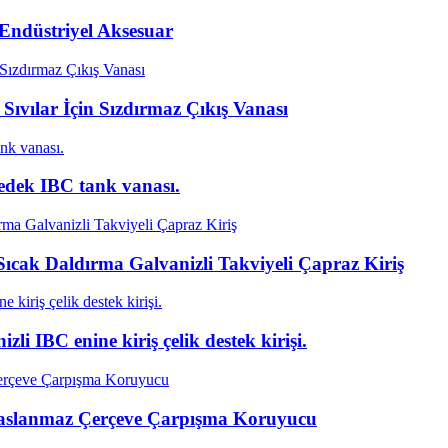
Endüstriyel Aksesuar
ıvılar İçin Sızdırmaz Çıkış Vanası
 yedek IBC tank vanası.
ıcak Daldırma Galvanizli Takviyeli Çapraz Kiriş
zli IBC enine kiriş çelik destek kirişi.
Paslanmaz Çerçeve Çarpışma Koruyucu