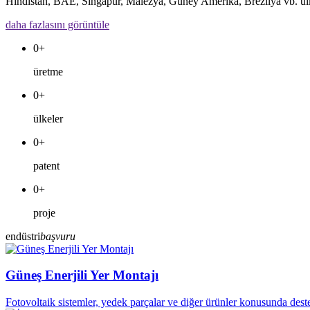
Hindistan, BAE, Singapur, Malezya, Güney Amerika, Brezilya vb. ülke
daha fazlasını görüntüle
0
+
üretme
0
+
ülkeler
0
+
patent
0
+
proje
endüstri
başvuru
Güneş Enerjili Yer Montajı
Fotovoltaik sistemler, yedek parçalar ve diğer ürünler konusunda destek