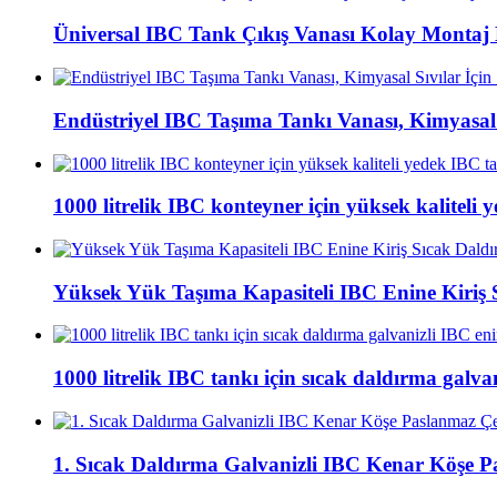
Üniversal IBC Tank Çıkış Vanası Kolay Montaj 
Endüstriyel IBC Taşıma Tankı Vanası, Kimyasal S
1000 litrelik IBC konteyner için yüksek kaliteli
Yüksek Yük Taşıma Kapasiteli IBC Enine Kiriş S
1000 litrelik IBC tankı için sıcak daldırma galvani
1. Sıcak Daldırma Galvanizli IBC Kenar Köşe 