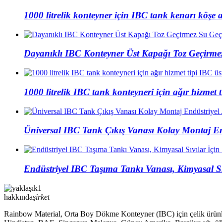
1000 litrelik konteyner için IBC tank kenarı köşe a
Dayanıklı IBC Konteyner Üst Kapağı Toz Geçirme
1000 litrelik IBC tank konteyneri için ağır hizmet 
Üniversal IBC Tank Çıkış Vanası Kolay Montaj En
Endüstriyel IBC Taşıma Tankı Vanası, Kimyasal Sıv
hakkında
şirket
Rainbow Material, Orta Boy Dökme Konteyner (IBC) için çelik ürünleri