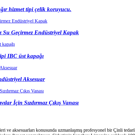
ğır hizmet tipi çelik koruyucu.
z Su Geçirmez Endüstriyel Kapak
tipi IBC üst kapağı
düstriyel Aksesuar
ılar İçin Sızdırmaz Çıkış Vanası
 ve aksesuarları konusunda uzmanlaşmış profesyonel bir Çinli tedarikçi