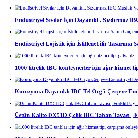
Endüstriyel Sıvılar İçin Dayanıklı, Sızdırmaz
Endüstriyel Lojistik için İstiflenebilir Tasarım
1000 litrelik IBC konteynerler için ağır hizmet ti
Korozyona Dayanıklı IBC Tel Örgü Çerçeve End
Üstün Kalite DX51D Çelik IBC Taban Tavası | F