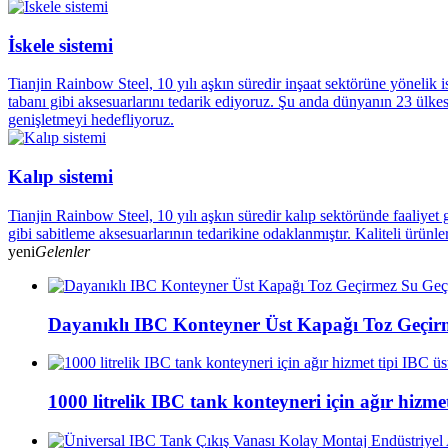
İskele sistemi
Tianjin Rainbow Steel, 10 yılı aşkın süredir inşaat sektörüne yönelik is
tabanı gibi aksesuarlarını tedarik ediyoruz. Şu anda dünyanın 23 ülkes
genişletmeyi hedefliyoruz.
Kalıp sistemi
Tianjin Rainbow Steel, 10 yılı aşkın süredir kalıp sektöründe faaliyet 
gibi sabitleme aksesuarlarının tedarikine odaklanmıştır. Kaliteli ürünle
yeni
Gelenler
Dayanıklı IBC Konteyner Üst Kapağı Toz Geçir
1000 litrelik IBC tank konteyneri için ağır hizme