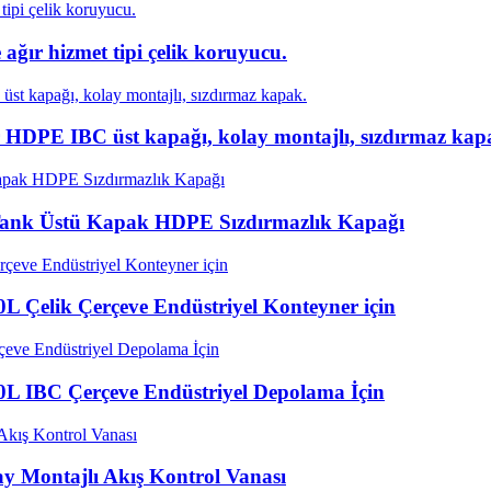
 ağır hizmet tipi çelik koruyucu.
lir HDPE IBC üst kapağı, kolay montajlı, sızdırmaz kap
C Tank Üstü Kapak HDPE Sızdırmazlık Kapağı
L Çelik Çerçeve Endüstriyel Konteyner için
0L IBC Çerçeve Endüstriyel Depolama İçin
y Montajlı Akış Kontrol Vanası