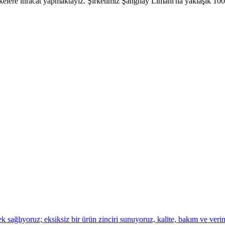
lere ihracat yapmaktayız. Şirketimiz Şanghay Limanı'na yaklaşık 100 
 sağlıyoruz; eksiksiz bir ürün zinciri sunuyoruz, kalite, bakım ve verimli