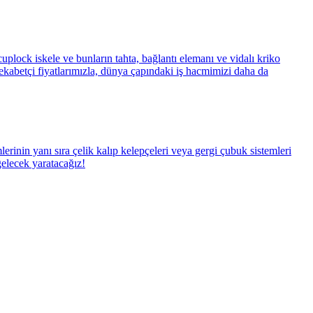
cuplock iskele ve bunların tahta, bağlantı elemanı ve vidalı kriko
rekabetçi fiyatlarımızla, dünya çapındaki iş hacmimizi daha da
lerinin yanı sıra çelik kalıp kelepçeleri veya gergi çubuk sistemleri
 gelecek yaratacağız!