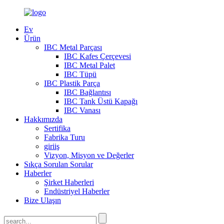
Ev
Ürün
IBC Metal Parçası
IBC Kafes Çerçevesi
IBC Metal Palet
IBC Tüpü
IBC Plastik Parça
IBC Bağlantısı
IBC Tank Üstü Kapağı
IBC Vanası
Hakkımızda
Sertifika
Fabrika Turu
giriiş
Vizyon, Misyon ve Değerler
Sıkça Sorulan Sorular
Haberler
Şirket Haberleri
Endüstriyel Haberler
Bize Ulaşın