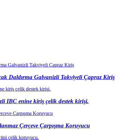
ak Daldırma Galvanizli Takviyeli Çapraz Kiriş
i IBC enine kiriş çelik destek kirişi.
aslanmaz Çerçeve Çarpışma Koruyucu